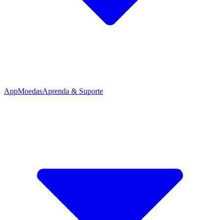
App
Moedas
Aprenda & Suporte