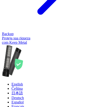
Backup
Proteja sua riqueza
com Keep Metal
English
Čeština
日本語
Deutsch
Español
Français