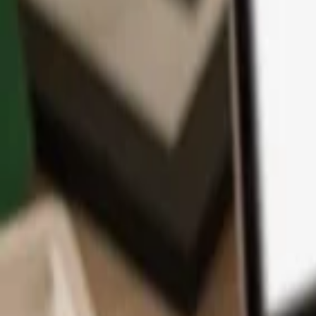
App
Moedas
Aprenda & Suporte