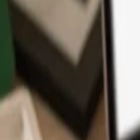
App
Moedas
Aprenda & Suporte