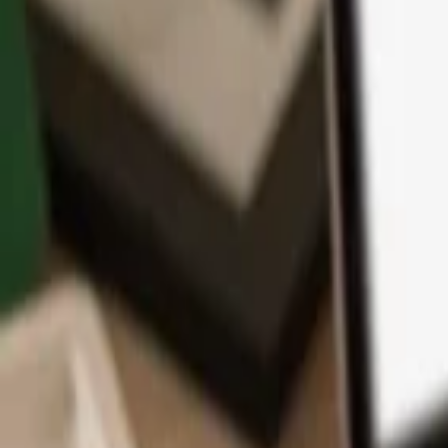
App
Moedas
Aprenda & Suporte