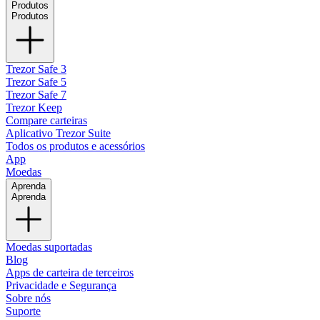
Produtos
Produtos
Trezor Safe 3
Trezor Safe 5
Trezor Safe 7
Trezor Keep
Compare carteiras
Aplicativo Trezor Suite
Todos os produtos e acessórios
App
Moedas
Aprenda
Aprenda
Moedas suportadas
Blog
Apps de carteira de terceiros
Privacidade e Segurança
Sobre nós
Suporte