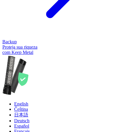
Backup
Proteja sua riqueza
com Keep Metal
English
Čeština
日本語
Deutsch
Español
Français