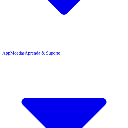
App
Moedas
Aprenda & Suporte