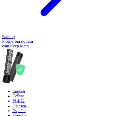
Backup
Proteja sua riqueza
com Keep Metal
English
Čeština
日本語
Deutsch
Español
Français