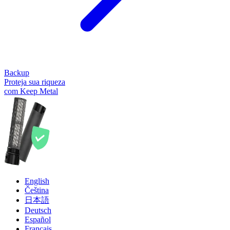
Backup
Proteja sua riqueza
com Keep Metal
English
Čeština
日本語
Deutsch
Español
Français