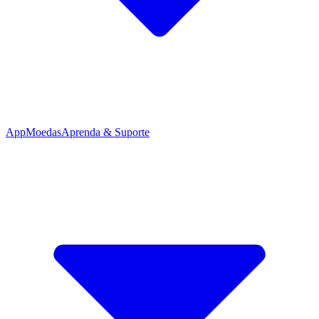
App
Moedas
Aprenda & Suporte