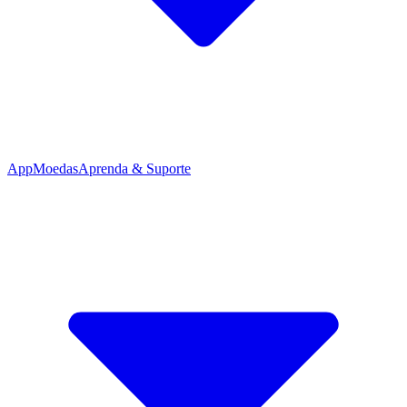
App
Moedas
Aprenda & Suporte