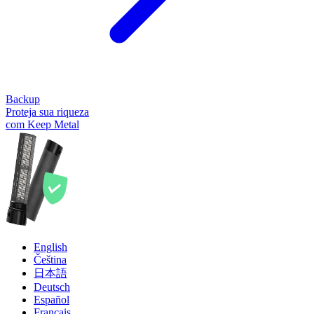
Backup
Proteja sua riqueza
com Keep Metal
English
Čeština
日本語
Deutsch
Español
Français