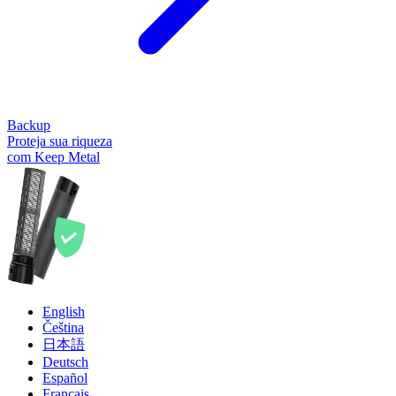
Backup
Proteja sua riqueza
com Keep Metal
English
Čeština
日本語
Deutsch
Español
Français