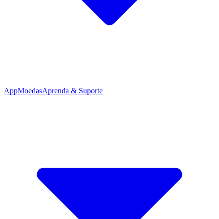
App
Moedas
Aprenda & Suporte