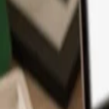
App
Moedas
Aprenda & Suporte