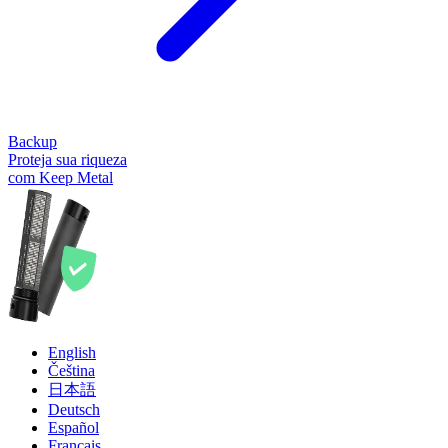
Backup
Proteja sua riqueza
com Keep Metal
English
Čeština
日本語
Deutsch
Español
Français