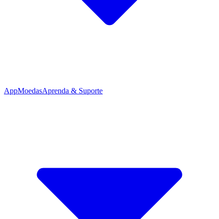
App
Moedas
Aprenda & Suporte