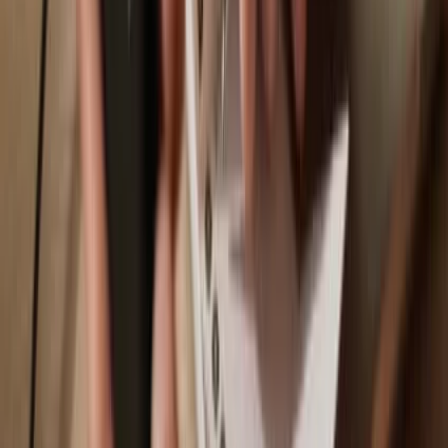
Trezor Safe 3
Sincronize sua Trezor com apps de
carteira
Gerencie a sua Multiverse Capital com sua carteira física Trezor
sincronizada com vários apps de carteira.
Trezor Suite
MetaMask
Rabby