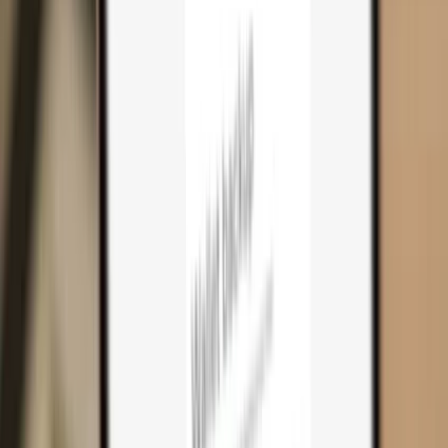
Carrinho
0