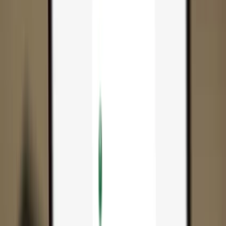
App
Moedas
Aprenda & Suporte