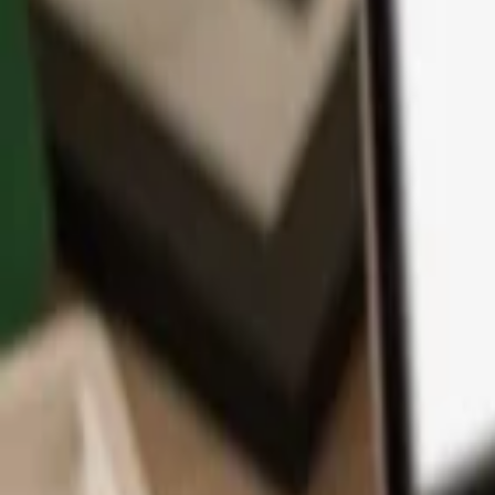
App
Moedas
Aprenda & Suporte