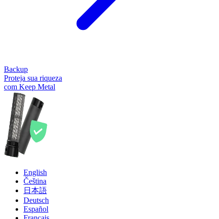
Backup
Proteja sua riqueza
com Keep Metal
English
Čeština
日本語
Deutsch
Español
Français