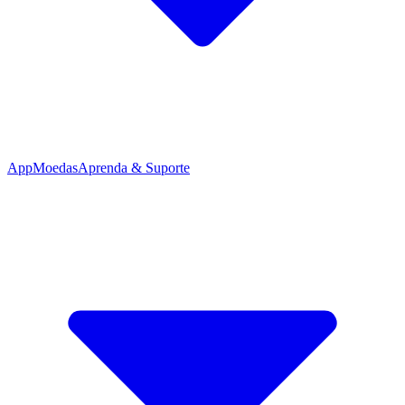
App
Moedas
Aprenda & Suporte