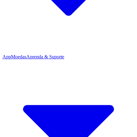
App
Moedas
Aprenda & Suporte