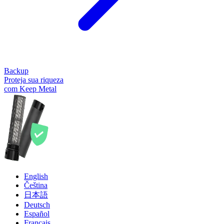
Backup
Proteja sua riqueza
com Keep Metal
English
Čeština
日本語
Deutsch
Español
Français