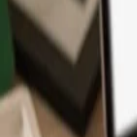
App
Moedas
Aprenda & Suporte