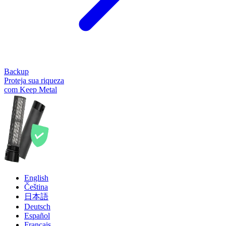
Backup
Proteja sua riqueza
com Keep Metal
English
Čeština
日本語
Deutsch
Español
Français