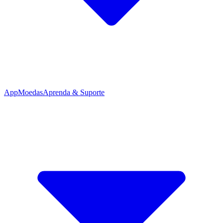
App
Moedas
Aprenda & Suporte