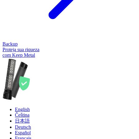
Backup
Proteja sua riqueza
com Keep Metal
English
Čeština
日本語
Deutsch
Español
Français