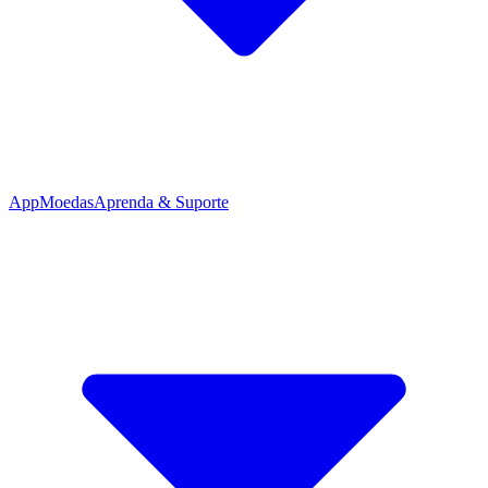
App
Moedas
Aprenda & Suporte