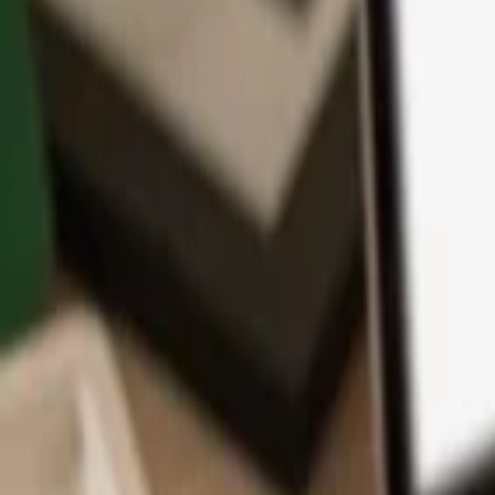
App
Moedas
Aprenda & Suporte