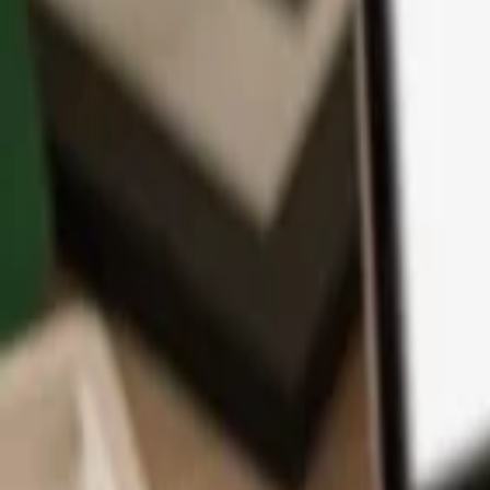
App
Moedas
Aprenda & Suporte