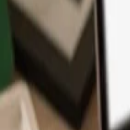
App
Moedas
Aprenda & Suporte