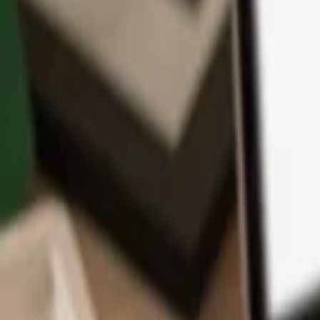
App
Moedas
Aprenda & Suporte