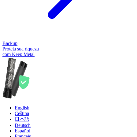
Backup
Proteja sua riqueza
com Keep Metal
English
Čeština
日本語
Deutsch
Español
Français