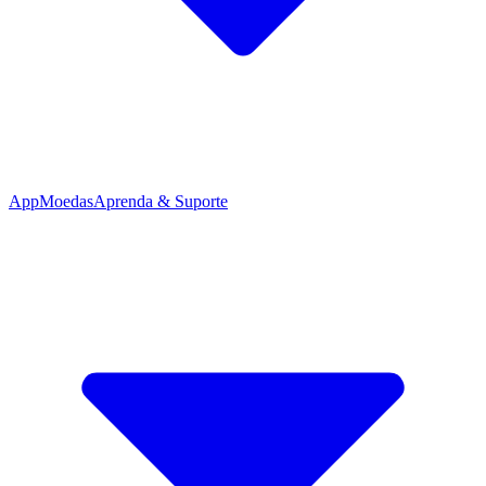
App
Moedas
Aprenda & Suporte