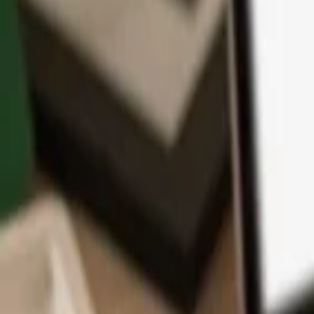
App
Moedas
Aprenda & Suporte