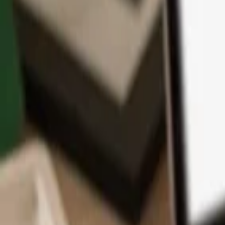
App
Moedas
Aprenda & Suporte