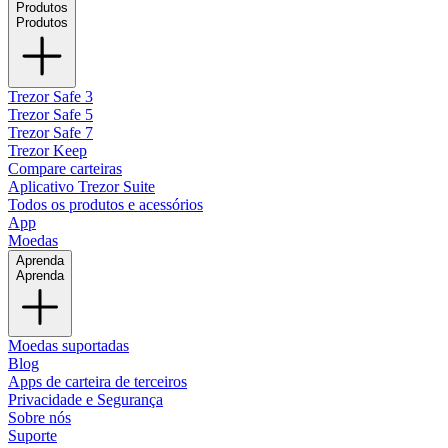
Produtos
Produtos
Trezor Safe 3
Trezor Safe 5
Trezor Safe 7
Trezor Keep
Compare carteiras
Aplicativo Trezor Suite
Todos os produtos e acessórios
App
Moedas
Aprenda
Aprenda
Moedas suportadas
Blog
Apps de carteira de terceiros
Privacidade e Segurança
Sobre nós
Suporte