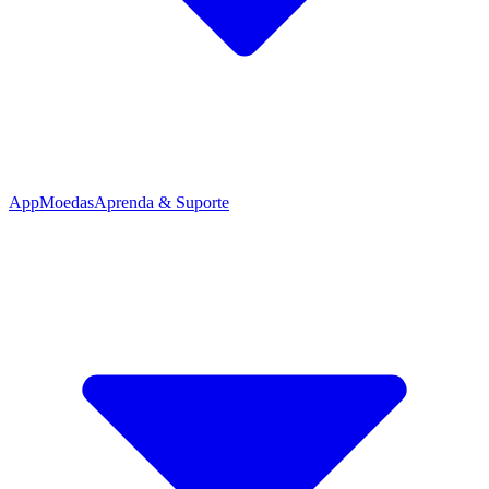
App
Moedas
Aprenda & Suporte