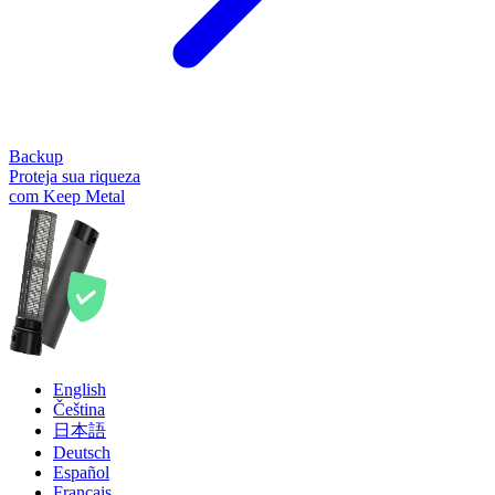
Backup
Proteja sua riqueza
com Keep Metal
English
Čeština
日本語
Deutsch
Español
Français