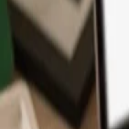
App
Moedas
Aprenda & Suporte