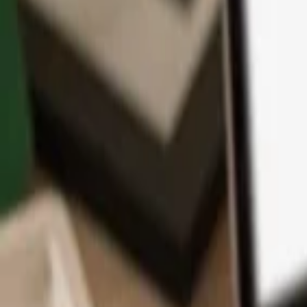
App
Moedas
Aprenda & Suporte