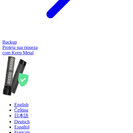
Backup
Proteja sua riqueza
com Keep Metal
English
Čeština
日本語
Deutsch
Español
Français