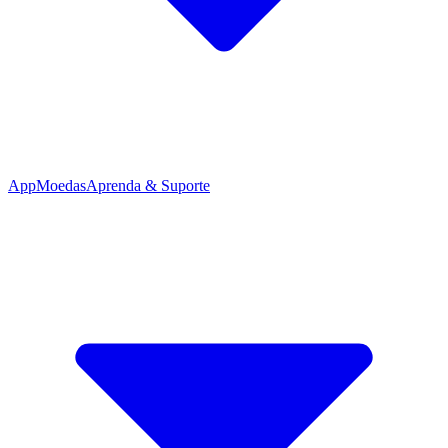
App
Moedas
Aprenda & Suporte