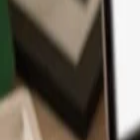
App
Moedas
Aprenda & Suporte