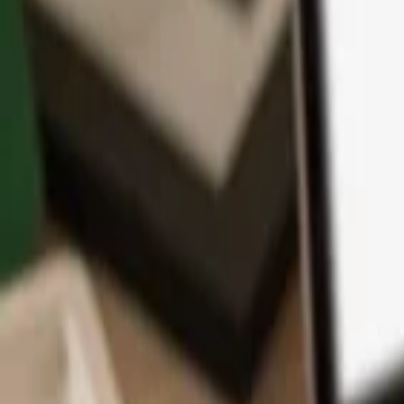
App
Moedas
Aprenda & Suporte