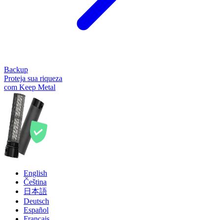
Backup
Proteja sua riqueza
com Keep Metal
English
Čeština
日本語
Deutsch
Español
Français