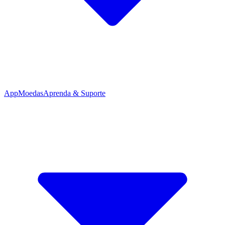
App
Moedas
Aprenda & Suporte