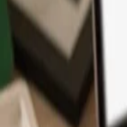
App
Moedas
Aprenda & Suporte