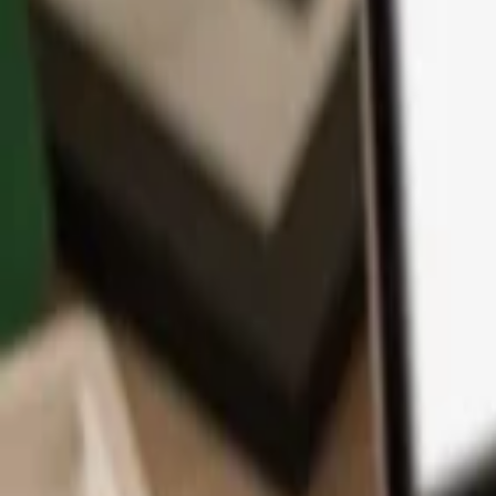
App
Moedas
Aprenda & Suporte