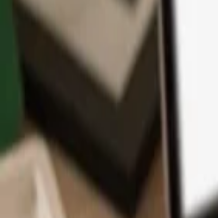
App
Moedas
Aprenda & Suporte