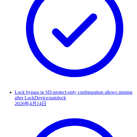
Lock bypass in SD-protect-only configuration allows signing
after LockDevice/autolock
2026年4月14日