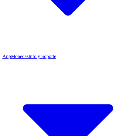
App
Monedas
Info y Soporte