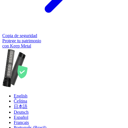
Copia de seguridad
Protege tu patrimonio
con Keep Metal
English
Čeština
日本語
Deutsch
Español
Français
Português (Brasil)