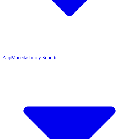
App
Monedas
Info y Soporte