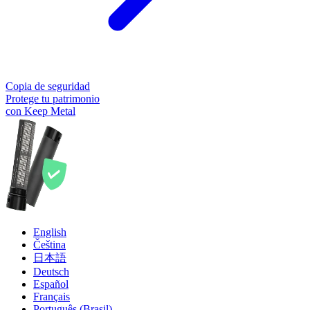
Copia de seguridad
Protege tu patrimonio
con Keep Metal
English
Čeština
日本語
Deutsch
Español
Français
Português (Brasil)