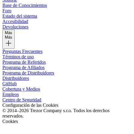
Base de Conocimientos
Foro
Estado del sistema
Accesibilidad
Devoluciones
Más
Más
Preguntas Frecuentes
Términos de uso
Programa de Referidos
Programa de Afiliados
Programa de Distribuidores
Distribuidores
GitHub
Cobertura y Medios
Empleos
Centro de Seguridad
Configuración de las Cookies
© 2014–2026 Trezor Company s.r.o. Todos los derechos
reservados.
Cookies