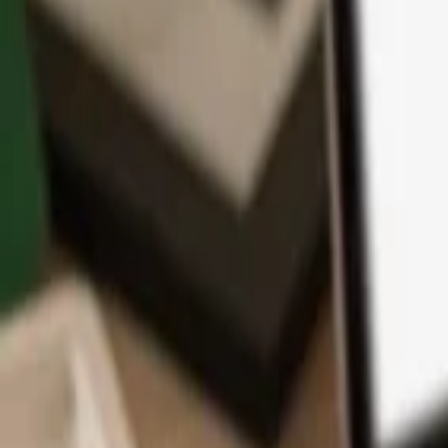
App
Monedas
Info y Soporte