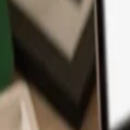
App
Monedas
Info y Soporte