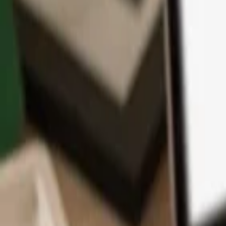
App
Monedas
Info y Soporte