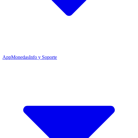
App
Monedas
Info y Soporte