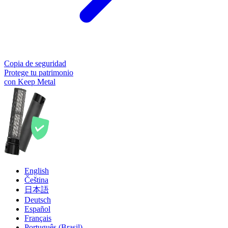
Copia de seguridad
Protege tu patrimonio
con Keep Metal
English
Čeština
日本語
Deutsch
Español
Français
Português (Brasil)