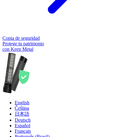
Copia de seguridad
Protege tu patrimonio
con Keep Metal
English
Čeština
日本語
Deutsch
Español
Français
Português (Brasil)