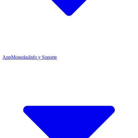
App
Monedas
Info y Soporte