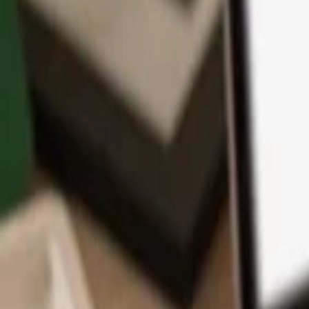
App
Monedas
Info y Soporte