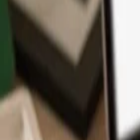
App
Monedas
Info y Soporte