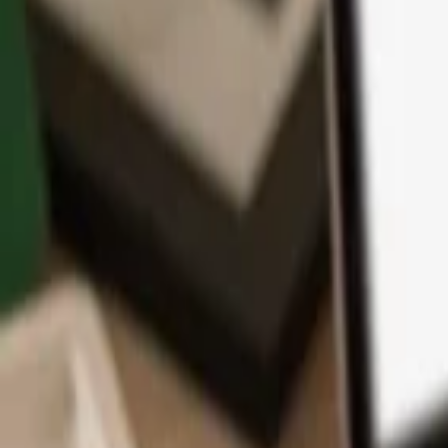
App
Monedas
Info y Soporte