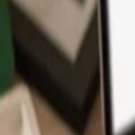
App
Monedas
Info y Soporte