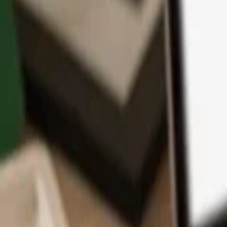
App
Monedas
Info y Soporte