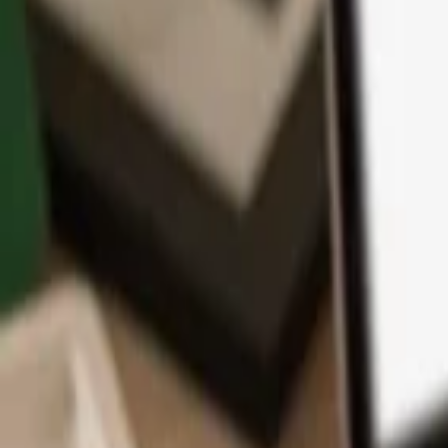
App
Monedas
Info y Soporte