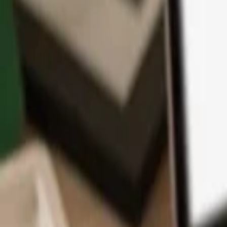
App
Monedas
Info y Soporte